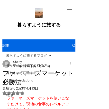
暮らすように旅する
記事
暮らすように旅するブログ
Cherry
暮らすように旅するブログ
2020年8月23日
読了時間: 3分
ファーマーズマーケット
暮らすように旅する
必勝法
Accommodations
Drive
更新日：
2023年4月13日
5つ星のうちNaNと評価されています。
料理
ファーマーズマーケットを使いこな
すだけで、現地の食事のレベルアッ