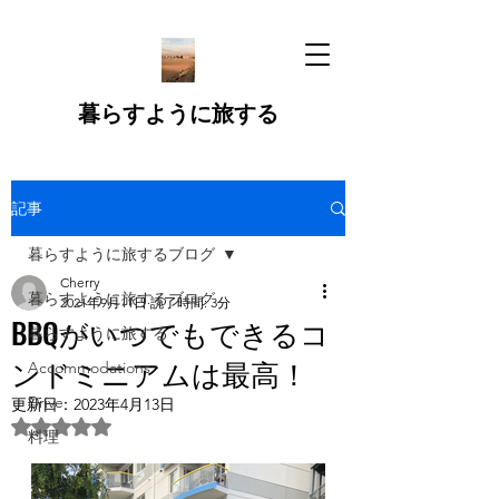
暮らすように旅する
記事
暮らすように旅するブログ
Cherry
暮らすように旅するブログ
2021年9月11日
読了時間: 3分
BBQがいつでもできるコ
暮らすように旅する
ンドミニアムは最高！
Accommodations
Drive
更新日：
2023年4月13日
5つ星のうちNaNと評価されています。
料理