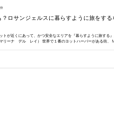
4分
？ロサンジェルスに暮らすように旅をするなら
ットが近くにあって、かつ安全なエリアを『暮らすように旅する』
Rey（マリーナ デル レイ） 世界で１番のヨットハーバーがある街、 Marin
す。...