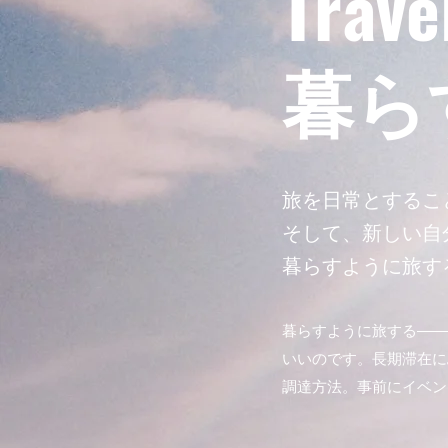
​Trav
​暮
旅を日常とするこ
そして、新しい自
暮らすように旅す
暮らすように旅する――
いいのです。長期滞在に
調達方法。事前にイベン