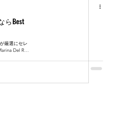
Best
が厳選にセレ
a Del Rey