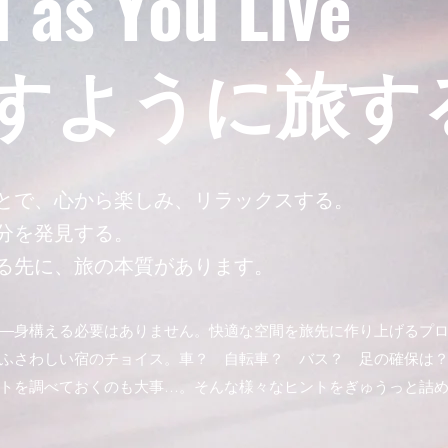
el as You Live
らすように旅す
とで、心から楽しみ、リラックスする。
分を発見する。
る先に、旅の本質があります。
―身構える必要はありません。快適な空間を旅先に作り上げるプ
ふさわしい宿のチョイス。車？ 自転車？ バス？ 足の確保は
トを調べておくのも大事…。そんな様々なヒントをぎゅうっと詰